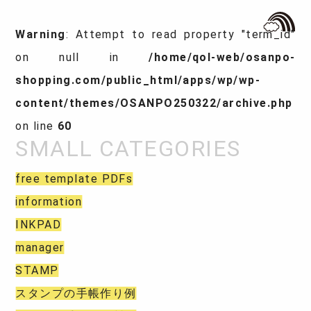
Warning
: Attempt to read property "term_id"
on null in
/home/qol-web/osanpo-
shopping.com/public_html/apps/wp/wp-
content/themes/OSANPO250322/archive.php
on line
60
free template PDFs
information
INKPAD
manager
STAMP
スタンプの手帳作り例