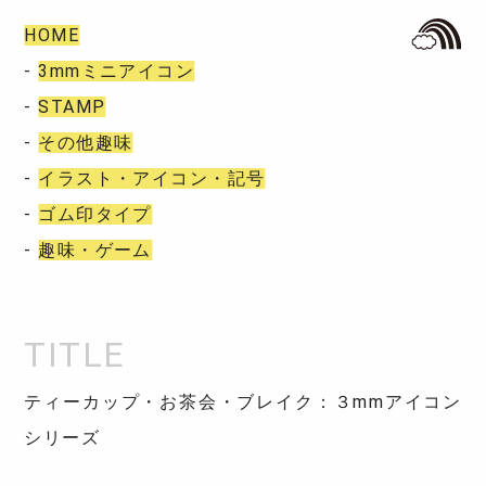
HOME
-
3mmミニアイコン
-
STAMP
-
その他趣味
-
イラスト・アイコン・記号
-
ゴム印タイプ
-
趣味・ゲーム
ティーカップ・お茶会・ブレイク：３mmアイコン
シリーズ