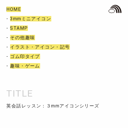
HOME
-
3mmミニアイコン
-
STAMP
-
その他趣味
-
イラスト・アイコン・記号
-
ゴム印タイプ
-
趣味・ゲーム
英会話レッスン：３mmアイコンシリーズ