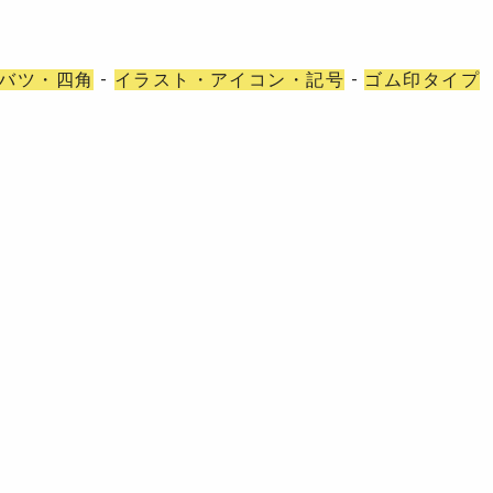
バツ・四角
-
イラスト・アイコン・記号
-
ゴム印タイプ