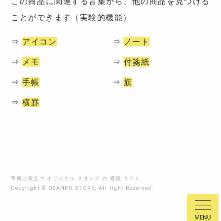
この商品に関連する言葉から、他の商品を見つける
ことができます（実験的機能）
⇒
アイコン
⇒
ノート
⇒
メモ
⇒
付箋紙
⇒
手帳
⇒
旗
⇒
横罫
手帳に役立つ オリジナル スタンプ の 通販 サイト
Copyright © OSANPO STORE, All right Reserved.
MENU