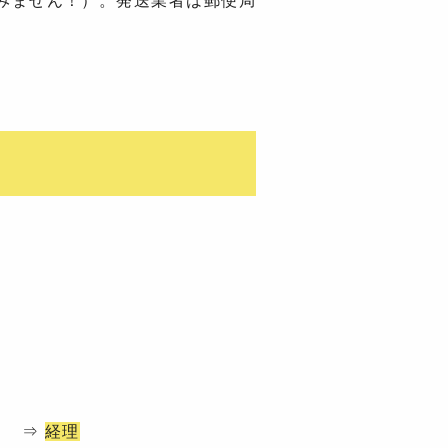
みません！）。発送業者は郵便局
⇒
経理