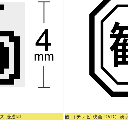
ズ 浸透印
観 （テレビ 映画 DVD）