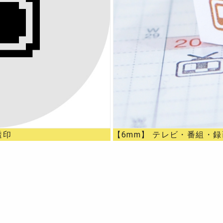
透印
【6mm】 テレビ・番組・