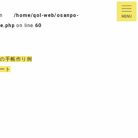
MENU
l in
/home/qol-web/osanpo-
e.php
on line
60
の手帳作り例
ート