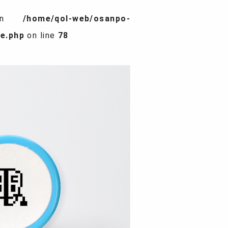
l in
/home/qol-web/osanpo-
e.php
on line
78