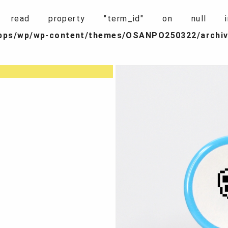
 read property "term_id" on nul
apps/wp/wp-content/themes/OSANPO250322/archiv