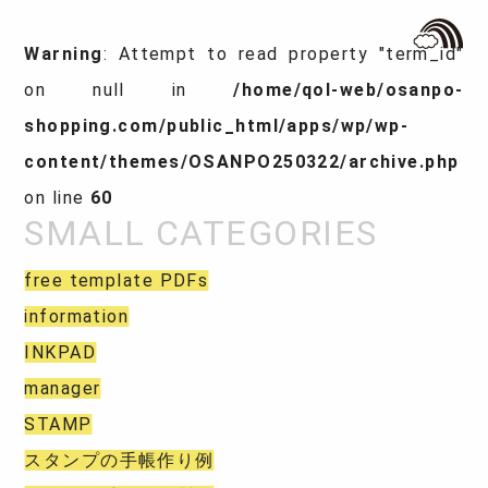
Warning
: Attempt to read property "term_id"
on null in
/home/qol-web/osanpo-
shopping.com/public_html/apps/wp/wp-
content/themes/OSANPO250322/archive.php
on line
60
free template PDFs
information
INKPAD
manager
STAMP
スタンプの手帳作り例