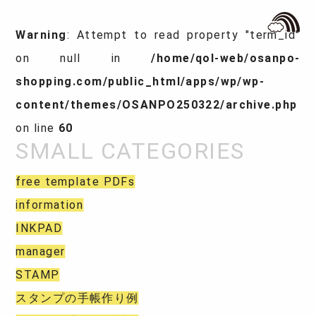
Warning
: Attempt to read property "term_id"
on null in
/home/qol-web/osanpo-
shopping.com/public_html/apps/wp/wp-
content/themes/OSANPO250322/archive.php
on line
60
free template PDFs
information
INKPAD
manager
STAMP
スタンプの手帳作り例