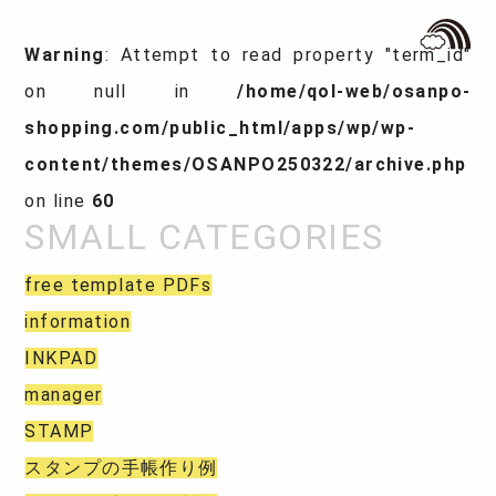
Warning
: Attempt to read property "term_id"
on null in
/home/qol-web/osanpo-
shopping.com/public_html/apps/wp/wp-
content/themes/OSANPO250322/archive.php
on line
60
free template PDFs
information
INKPAD
manager
STAMP
スタンプの手帳作り例