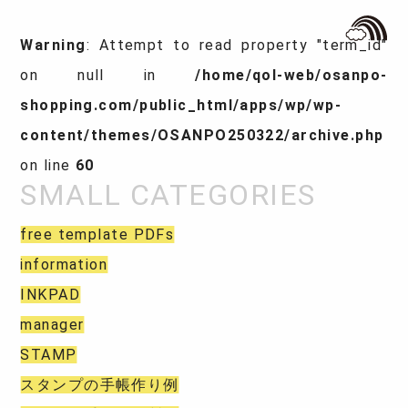
Warning
: Attempt to read property "term_id"
on null in
/home/qol-web/osanpo-
shopping.com/public_html/apps/wp/wp-
content/themes/OSANPO250322/archive.php
on line
60
free template PDFs
information
INKPAD
manager
STAMP
スタンプの手帳作り例