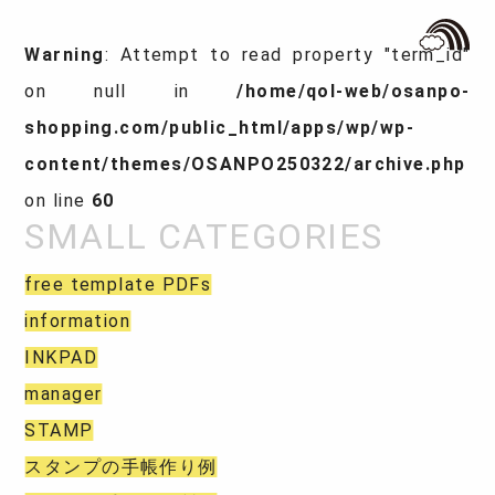
Warning
: Attempt to read property "term_id"
on null in
/home/qol-web/osanpo-
shopping.com/public_html/apps/wp/wp-
content/themes/OSANPO250322/archive.php
on line
60
free template PDFs
information
INKPAD
manager
STAMP
スタンプの手帳作り例