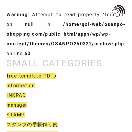
Warning
: Attempt to read property "term_id"
on null in
/home/qol-web/osanpo-
shopping.com/public_html/apps/wp/wp-
content/themes/OSANPO250322/archive.php
on line
60
free template PDFs
information
INKPAD
manager
STAMP
スタンプの手帳作り例