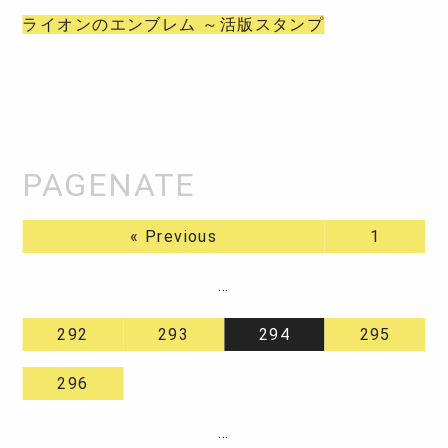
ライオンのエンブレム ～活版スタンプ
« Previous
1
…
292
293
294
295
296
…