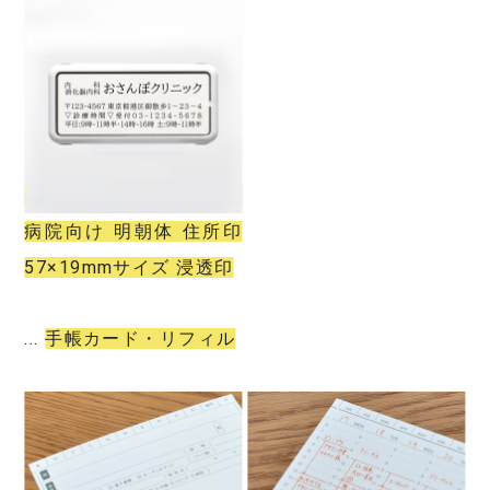
病院向け 明朝体 住所印
57×19mmサイズ 浸透印
手帳カード・リフィル