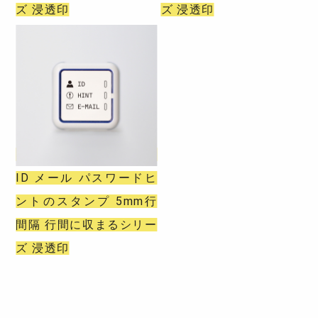
ズ 浸透印
ズ 浸透印
ID メール パスワードヒ
ントのスタンプ 5mm行
間隔 行間に収まるシリー
ズ 浸透印